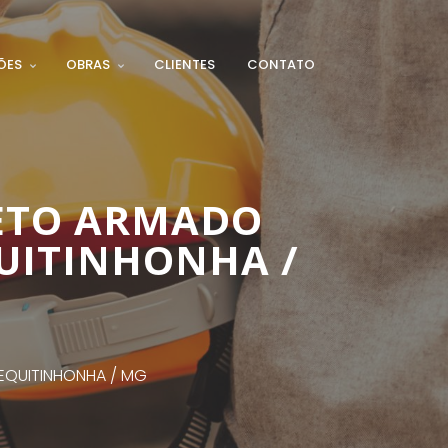
ÕES
OBRAS
CLIENTES
CONTATO
ETO ARMADO
QUITINHONHA /
EQUITINHONHA / MG