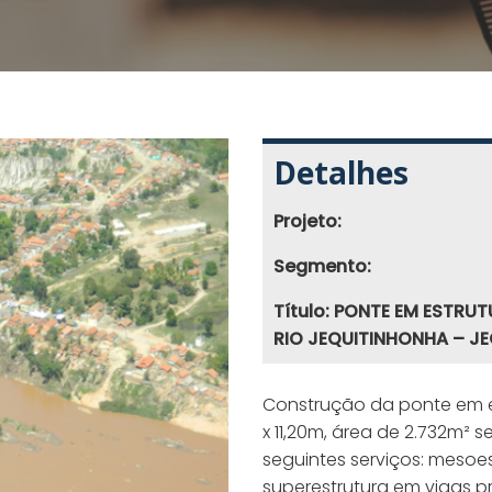
Detalhes
Projeto:
Segmento:
Título: PONTE EM ESTR
RIO JEQUITINHONHA – J
Construção da ponte em 
x 11,20m, área de 2.732m²
seguintes serviços: meso
superestrutura em vigas 