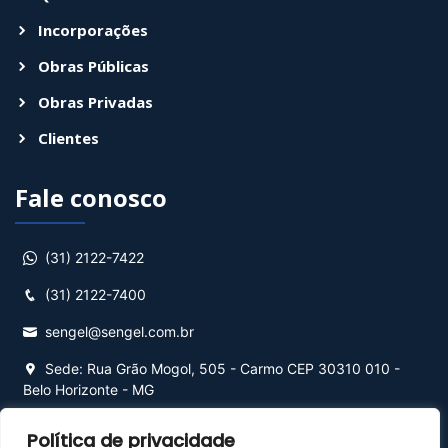
Incorporações
Obras Públicas
Obras Privadas
Clientes
Fale conosco
(31) 2122-7422
(31) 2122-7400
sengel@sengel.com.br
Sede: Rua Grão Mogol, 505 - Carmo CEP 30310 010 -
Belo Horizonte - MG
Filial: Rua Antonio da Costa Carvalho, 254, Cambuí ,
Política de privacidade
Campinas - SP