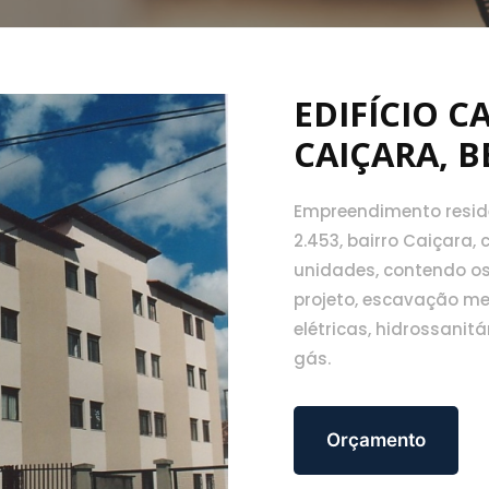
EDIFÍCIO C
CAIÇARA, 
Empreendimento reside
2.453, bairro Caiçara,
unidades, contendo os
projeto, escavação me
elétricas, hidrossanitá
gás.
Orçamento