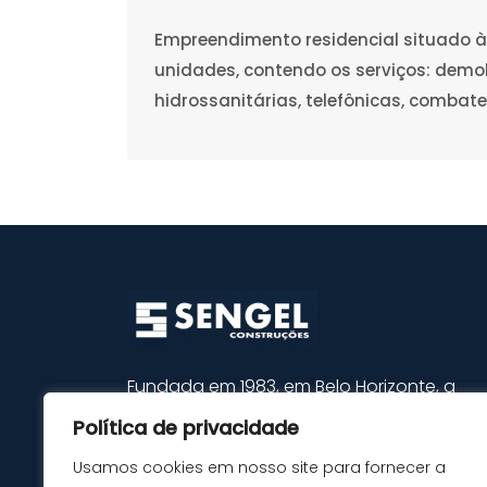
Empreendimento residencial situado à 
unidades, contendo os serviços: demol
hidrossanitárias, telefônicas, combate
Fundada em 1983, em Belo Horizonte, a
SENGEL é hoje uma empresa reconhecida 
Política de privacidade
de solidez no mercado da construção civíl
Sua trajetória é marcada por grandes
Usamos cookies em nosso site para fornecer a