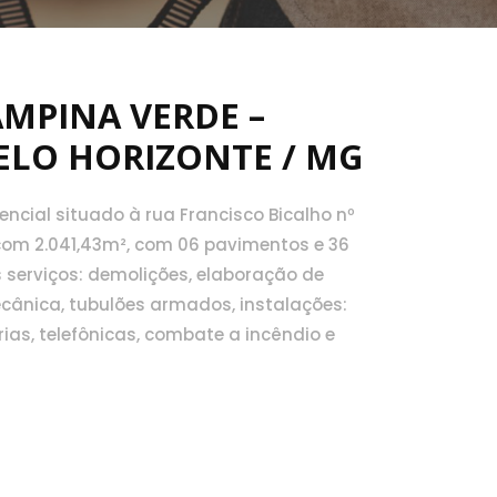
AMPINA VERDE –
BELO HORIZONTE / MG
ncial situado à rua Francisco Bicalho nº
 com 2.041,43m², com 06 pavimentos e 36
 serviços: demolições, elaboração de
cânica, tubulões armados, instalações:
rias, telefônicas, combate a incêndio e