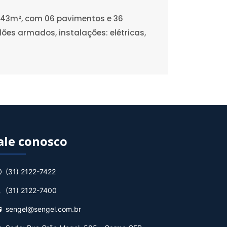
1,43m², com 06 pavimentos e 36
ões armados, instalações: elétricas,
ale conosco
(31) 2122-7422
(31) 2122-7400
sengel@sengel.com.br